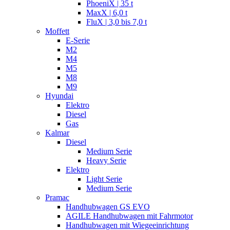
PhoeniX | 35 t
MaxX | 6,0 t
FluX | 3,0 bis 7,0 t
Moffett
E-Serie
M2
M4
M5
M8
M9
Hyundai
Elektro
Diesel
Gas
Kalmar
Diesel
Medium Serie
Heavy Serie
Elektro
Light Serie
Medium Serie
Pramac
Handhubwagen GS EVO
AGILE Handhubwagen mit Fahrmotor
Handhubwagen mit Wiegeeinrichtung