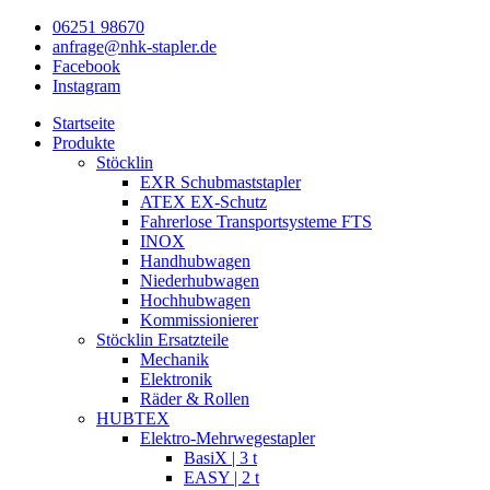
06251 98670
anfrage@nhk-stapler.de
Facebook
Instagram
Startseite
Produkte
Stöcklin
EXR Schubmaststapler
ATEX EX-Schutz
Fahrerlose Transportsysteme FTS
INOX
Handhubwagen
Niederhubwagen
Hochhubwagen
Kommissionierer
Stöcklin Ersatzteile
Mechanik
Elektronik
Räder & Rollen
HUBTEX
Elektro-Mehrwegestapler
BasiX | 3 t
EASY | 2 t