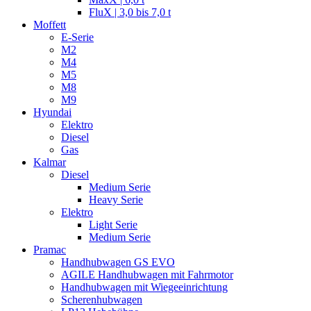
FluX | 3,0 bis 7,0 t
Moffett
E-Serie
M2
M4
M5
M8
M9
Hyundai
Elektro
Diesel
Gas
Kalmar
Diesel
Medium Serie
Heavy Serie
Elektro
Light Serie
Medium Serie
Pramac
Handhubwagen GS EVO
AGILE Handhubwagen mit Fahrmotor
Handhubwagen mit Wiegeeinrichtung
Scherenhubwagen