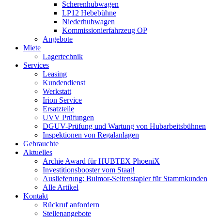
Scherenhubwagen
LP12 Hebebühne
Niederhubwagen
Kommissionierfahrzeug OP
Angebote
Miete
Lagertechnik
Services
Leasing
Kundendienst
Werkstatt
Irion Service
Ersatzteile
UVV Prüfungen
DGUV-Prüfung und Wartung von Hubarbeitsbühnen
Inspektionen von Regalanlagen
Gebrauchte
Aktuelles
Archie Award für HUBTEX PhoeniX
Investitionsbooster vom Staat!
Auslieferung: Bulmor-Seitenstapler für Stammkunden
Alle Artikel
Kontakt
Rückruf anfordern
Stellenangebote