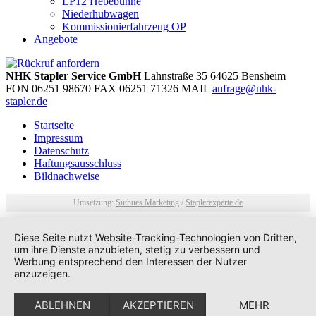
LP12 Hebebühne
Niederhubwagen
Kommissionierfahrzeug OP
Angebote
NHK Stapler Service GmbH
Lahnstraße 35
64625
Bensheim
FON
06251 98670
FAX
06251 71326
MAIL
anfrage@nhk-
stapler.de
Startseite
Impressum
Datenschutz
Haftungsausschluss
Bildnachweise
Umsetzung:
Suthues Marketing
/
Staplerexperte.de
Diese Seite nutzt Website-Tracking-Technologien von Dritten,
um ihre Dienste anzubieten, stetig zu verbessern und
Werbung entsprechend den Interessen der Nutzer
anzuzeigen.
ABLEHNEN
AKZEPTIEREN
MEHR