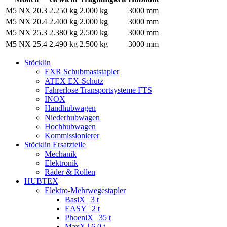
M5 NX 20.3
2.250 kg
2.000 kg
3000 mm
M5 NX 20.4
2.400 kg
2.000 kg
3000 mm
M5 NX 25.3
2.380 kg
2.500 kg
3000 mm
M5 NX 25.4
2.490 kg
2.500 kg
3000 mm
Stöcklin
EXR Schubmaststapler
ATEX EX-Schutz
Fahrerlose Transportsysteme FTS
INOX
Handhubwagen
Niederhubwagen
Hochhubwagen
Kommissionierer
Stöcklin Ersatzteile
Mechanik
Elektronik
Räder & Rollen
HUBTEX
Elektro-Mehrwegestapler
BasiX | 3 t
EASY | 2 t
PhoeniX | 35 t
MaxX | 6,0 t