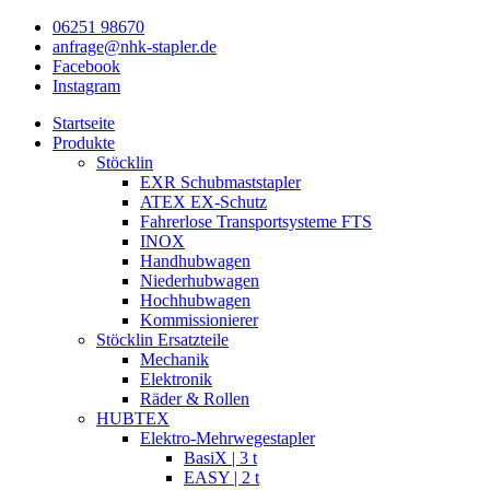
06251 98670
anfrage@nhk-stapler.de
Facebook
Instagram
Startseite
Produkte
Stöcklin
EXR Schubmaststapler
ATEX EX-Schutz
Fahrerlose Transportsysteme FTS
INOX
Handhubwagen
Niederhubwagen
Hochhubwagen
Kommissionierer
Stöcklin Ersatzteile
Mechanik
Elektronik
Räder & Rollen
HUBTEX
Elektro-Mehrwegestapler
BasiX | 3 t
EASY | 2 t