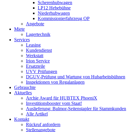
Scherenhubwagen
LP12 Hebebühne
Niederhubwagen
Kommissionierfahrzeug OP
Angebote
Miete
Lagertechnik
Services
Leasing
Kundendienst
Werkstatt
Irion Service
Ersatzteile
UVV Prüfungen
DGUV-Prüfung und Wartung von Hubarbeitsbühnen
Inspektionen von Regalanlagen
Gebrauchte
Aktuelles
Archie Award für HUBTEX PhoeniX
Investitionsbooster vom Staat!
Auslieferung: Bulmor-Seitenstapler für Stammkunden
Alle Artikel
Kontakt
Rückruf anfordern
Stellenangebote