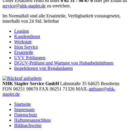
Unser Ersatzteil-Team ist unter
0 62 51 - 98 67 0
oder per Email an
service@nhk-stapler.de
zu erreichen.
Im Normalfall sind alle Ersatzteile, Verfügbarkeit vorausgesetzt,
innerhalb von 24 Std. lieferbar
Leasing
Kundendienst
Werkstatt
Irion Service
Ersatzteile
UVV Prüfungen
DGUV-Prüfung und Wartung von Hubarbeitsbühnen
Inspektionen von Regalanlagen
NHK Stapler Service GmbH
Lahnstraße 35
64625
Bensheim
FON
06251 98670
FAX
06251 71326
MAIL
anfrage@nhk-
stapler.de
Startseite
Impressum
Datenschutz
Haftungsausschluss
Bildnachweise