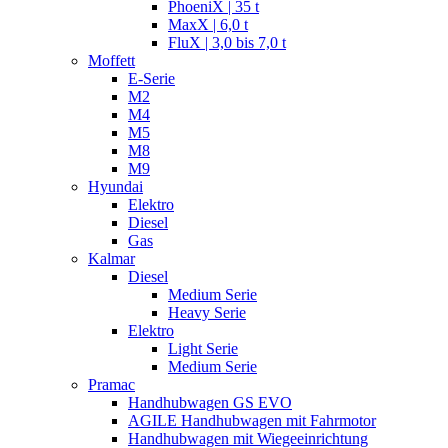
PhoeniX | 35 t
MaxX | 6,0 t
FluX | 3,0 bis 7,0 t
Moffett
E-Serie
M2
M4
M5
M8
M9
Hyundai
Elektro
Diesel
Gas
Kalmar
Diesel
Medium Serie
Heavy Serie
Elektro
Light Serie
Medium Serie
Pramac
Handhubwagen GS EVO
AGILE Handhubwagen mit Fahrmotor
Handhubwagen mit Wiegeeinrichtung